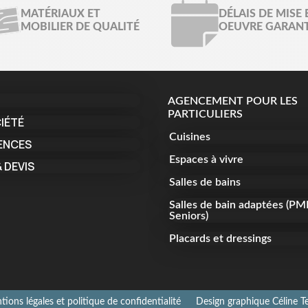
MATÉRIAUX ET
DÉLAIS DE MISE 
MOBILIER DE QUALITÉ
OEUVRE GARANT
AGENCEMENT POUR LES
PARTICULIERS
IÉTÉ
Cuisines
ENCES
Espaces à vivre
 DEVIS
Salles de bains
Salles de bain adaptées (PM
Seniors)
Placards et dressings
ions légales et politique de confidentialité
Design graphique Céline Te